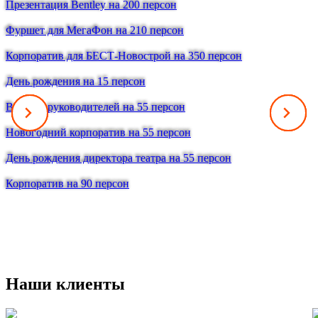
Презентация Bentley на 200 персон
Фуршет для МегаФон на 210 персон
Корпоратив для БЕСТ-Новострой на 350 персон
День рождения на 15 персон
Встреча руководителей на 55 персон
Новогодний корпоратив на 55 персон
День рождения директора театра на 55 персон
Корпоратив на 90 персон
Наши клиенты