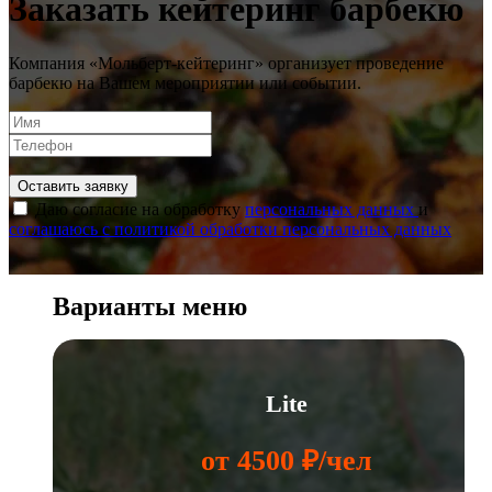
Заказать кейтеринг барбекю
Компания «Мольберт-кейтеринг» организует проведение
барбекю на Вашем мероприятии или событии.
Оставить заявку
Даю согласие на обработку
персональных данных
и
соглашаюсь с политикой обработки персональных данных
Варианты меню
Lite
от 4500 ₽/чел