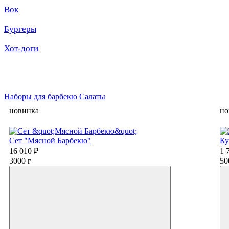
Вок
Бургеры
Хот-доги
Наборы для барбекю
Салаты
новинка
но
Сет "Мясной Барбекю"
Ку
16 010 ₽
1 
3000 г
50