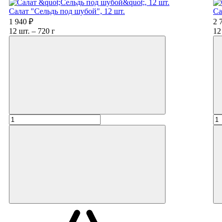
Салат "Сельдь под шубой", 12 шт.
Са
1 940 ₽
2 
12 шт. – 720 г
12