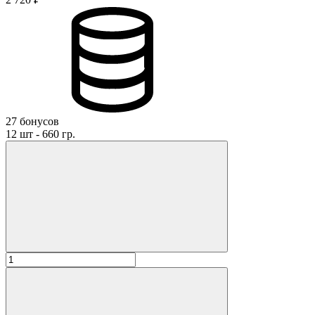
Отзыв*
Даю
согласие на обработку персональных данных
и
соглашаюсь с политикой обработки персональных данных
Даю
согласие на публикацию моего отзыва на сайте и в
рекламных и презентационных материалах компании
Оставить отзыв
27 бонусов
12 шт - 660 гр.