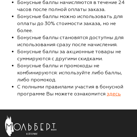
Бонусные баллы начисляются в течение 24
часов после полной оплаты заказа.
Бонусные баллы можно использовать для
оплаты до 30% стоимости заказа, но не
более.
Бонусные баллы становятся доступны для
использования сразу после начисления.
Бонусные баллы за акционные товары не
суммируются с другими скидками.
Бонусные баллы и промокоды не
комбинируются: используйте либо баллы,
либо промокод.
С полными правилами участия в бонусной
программе Вы можете ознакомится
здесь