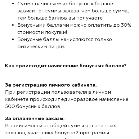
Сумма начисляемых бонусных баллов
зависит от суммы заказа: чем больше сумма,
тем больше баллов вы получаете.
Бонусными баллами можно оплатить до 30%
стоимости покупки!
Бонусные баллы начисляются только
физическим лицам.
Как происходит начисление бонусных баллов?
За регистрацию личного кабинета.
При регистрации пользователя в личном
кабинете происходит единоразовое начисление
500 бонусных баллов
За оплаченные заказы.
В зависимости от общей суммы оплаченных
заказов, участнику бонусной программы