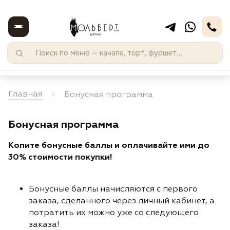
Главная
Бонусная программа
Бонусная программа
Копите бонусные баллы и оплачивайте ими до
30% стоимости покупки!
Бонусные баллы начисляются с первого
заказа, сделанного через личный кабинет, а
потратить их можно уже со следующего
заказа!