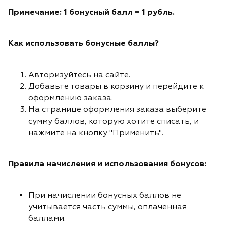
Примечание: 1 бонусный балл = 1 рубль.
Как использовать бонусные баллы?
Авторизуйтесь на сайте.
Добавьте товары в корзину и перейдите к
оформлению заказа.
На странице оформления заказа выберите
сумму баллов, которую хотите списать, и
нажмите на кнопку "Применить".
Правила начисления и использования бонусов:
При начислении бонусных баллов не
учитывается часть суммы, оплаченная
баллами.