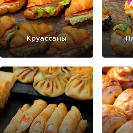
Круассаны
П