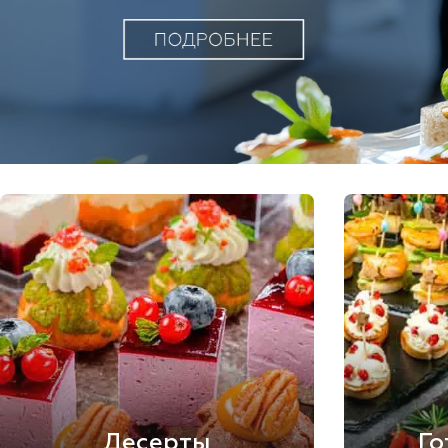
Десерты
Го