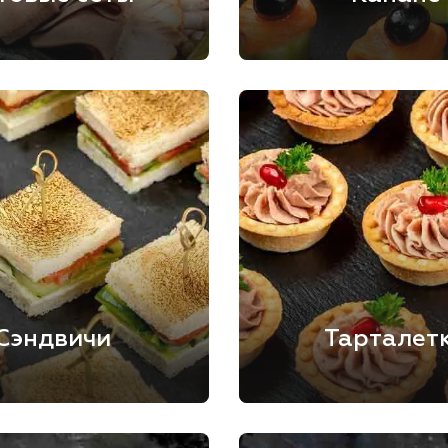
Сэндвичи
Тарталет