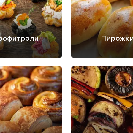
рофитроли
Пирожк