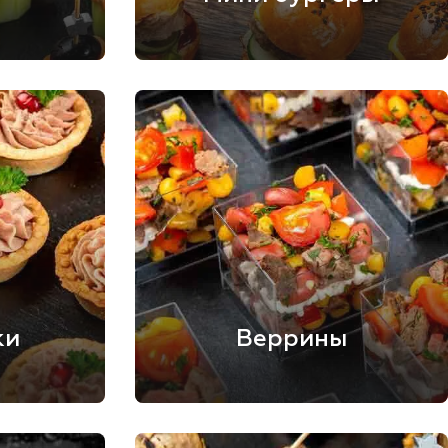
ки
Веррины