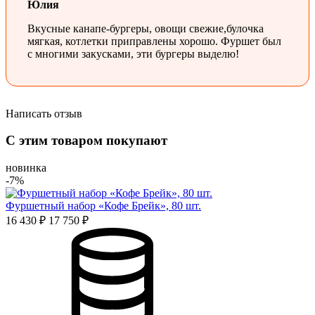
Юлия
Вкусные канапе-бургеры, овощи свежие,булочка
мягкая, котлетки приправлены хорошо. Фуршет был
с многими закусками, эти бургеры выделю!
Написать отзыв
Оценка
С этим товаром покупают
Имя*
новинка
-7%
Фуршетный набор «Кофе Брейк», 80 шт.
Отзыв*
16 430 ₽
17 750 ₽
Даю
согласие на обработку персональных данных
и
соглашаюсь с политикой обработки персональных данных
Даю
согласие на публикацию моего отзыва на сайте и в
рекламных и презентационных материалах компании
Оставить отзыв