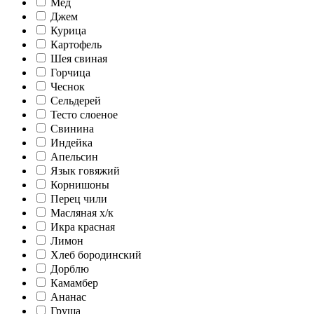
Мед
Джем
Курица
Картофель
Шея свиная
Горчица
Чеснок
Сельдерей
Тесто слоеное
Свинина
Индейка
Апельсин
Язык говяжий
Корнишоны
Перец чили
Масляная х/к
Икра красная
Лимон
Хлеб бородинский
Дорблю
Камамбер
Ананас
Груша