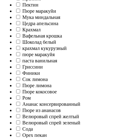
Пектин
Пюре маракуйи
Мука миндальная
Цедра апельсина
Крахмал
Вафельная крошка
Шоколад белый
крахмал кукурузный
пюре маракуйя
паста ванильная
Гриссини
Финики
Сок лимона
Пюре лимона
Пюре кокосовое
Ром
Ананас консервированный
Пюре из ананасов
Велюровый спрей желтый
Велюровый спрей зеленый
Cода
Орех пекан