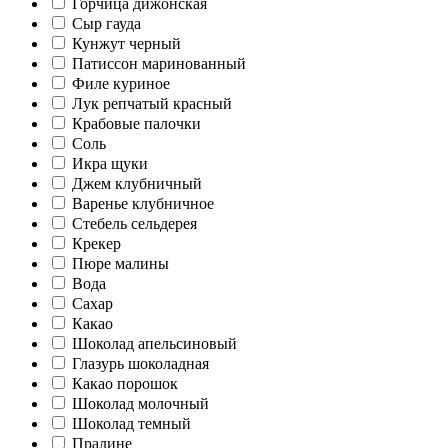
Горчица дижонская
Сыр гауда
Кунжут черный
Патиссон маринованный
Филе куриное
Лук репчатый красный
Крабовые палочки
Соль
Икра щуки
Джем клубничный
Варенье клубничное
Стебель сельдерея
Крекер
Пюре малины
Вода
Сахар
Какао
Шоколад апельсиновый
Глазурь шоколадная
Какао порошок
Шоколад молочный
Шоколад темный
Пралине