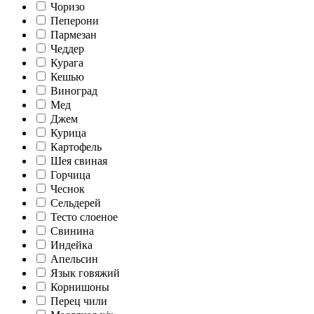
Чоризо
Пеперони
Пармезан
Чеддер
Курага
Кешью
Виноград
Мед
Джем
Курица
Картофель
Шея свиная
Горчица
Чеснок
Сельдерей
Тесто слоеное
Свинина
Индейка
Апельсин
Язык говяжий
Корнишоны
Перец чили