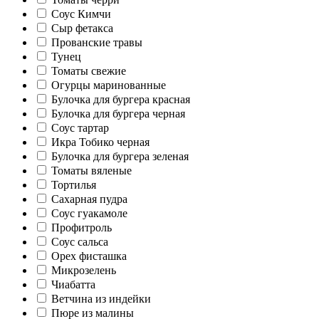
Соус Кимчи
Сыр фетакса
Прованские травы
Тунец
Томаты свежие
Огурцы маринованные
Булочка для бургера красная
Булочка для бургера черная
Соус тартар
Икра Тобико черная
Булочка для бургера зеленая
Томаты вяленые
Тортилья
Сахарная пудра
Соус гуакамоле
Профитроль
Соус сальса
Орех фисташка
Микрозелень
Чиабатта
Ветчина из индейки
Пюре из малины