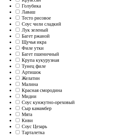
Голубика
Лаваш
Тесто рисовое
Соус чили сладкий
Лук зеленый
Багет ржаной
Щучья икра
Филе утки
Багет пшеничный
Крупа кукурузная
Тунец филе
Артишок
Желатин
Малина
Красная смородина
Мидии
Соус кунжутно-ореховый
Сыр камамбер
Мята
Киви
Соус Цезарь
Тарталетка