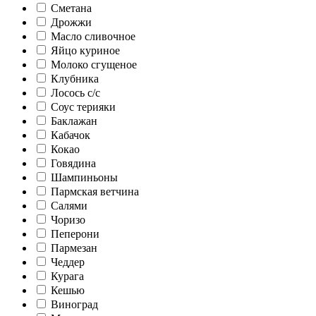
Сметана
Дрожжи
Масло сливочное
Яйцо куриное
Молоко сгущеное
Клубника
Лосось с/с
Соус терияки
Баклажан
Кабачок
Кокао
Говядина
Шампиньоны
Пармская ветчина
Салями
Чоризо
Пеперони
Пармезан
Чеддер
Курага
Кешью
Виноград