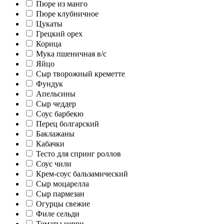
Пюре из манго
Пюре клубничное
Цукаты
Грецкий орех
Корица
Мука пшеничная в/с
Яйцо
Сыр творожный креметте
Фундук
Апельсины
Сыр чеддер
Соус барбекю
Перец болгарский
Баклажаны
Кабачки
Тесто для спринг роллов
Соус чили
Крем-соус бальзамический
Сыр моцарелла
Сыр пармезан
Огурцы свежие
Филе сельди
Томаты черри