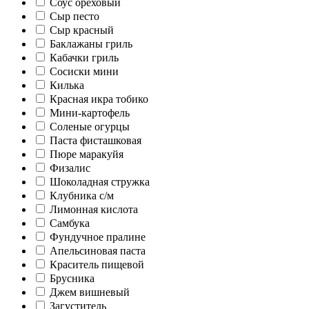
Соус ореховый
Сыр песто
Сыр красный
Баклажаны гриль
Кабачки гриль
Сосиски мини
Килька
Красная икра тобико
Мини-картофель
Соленые огурцы
Паста фисташковая
Пюре маракуйя
Физалис
Шоколадная стружка
Клубника с/м
Лимонная кислота
Самбука
Фундучное пралине
Апельсиновая паста
Краситель пищевой
Брусника
Джем вишневый
Загуститель