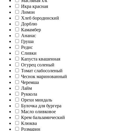
Масляная х/к
Икра красная
Лимон
Хлеб бородинский
Дорблю
Камамбер
Ананас
Груша
Редис
Сливки
Капуста квашенная
Огурец соленый
Томат слабосоленый
Чеснок маринованный
Черемша
Лайм
Руккола
Орехи миндаль
Булочка для бургера
Масло оливковое
Крем бальзамический
Клюква
Розмарин