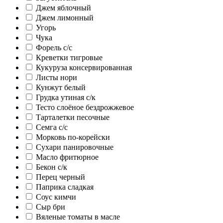
Джем яблочный
Джем лимонный
Угорь
Чука
Форель с/с
Креветки тигровые
Кукуруза консервированная
Листы нори
Кунжут белый
Грудка утиная с/к
Тесто слоёное бездрожжевое
Тарталетки песочные
Семга с/с
Морковь по-корейски
Сухари панировочные
Масло фритюрное
Бекон с/к
Перец черный
Паприка сладкая
Соус кимчи
Сыр бри
Вяленые томаты в масле