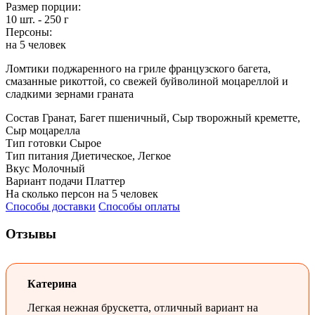
Размер порции:
10 шт. - 250 г
Персоны:
на 5 человек
Ломтики поджаренного на гриле французского багета,
смазанные рикоттой, со свежей буйволиной моцареллой и
сладкими зернами граната
Состав
Гранат, Багет пшеничный, Сыр творожный креметте,
Сыр моцарелла
Тип готовки
Сырое
Тип питания
Диетическое, Легкое
Вкус
Молочный
Вариант подачи
Платтер
На сколько персон
на 5 человек
Способы доставки
Способы оплаты
Отзывы
Катерина
Легкая нежная брускетта, отличный вариант на