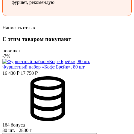
фуршет, рекомендую.
Написать отзыв
Оценка
С этим товаром покупают
Имя*
новинка
-7%
Фуршетный набор «Кофе Брейк», 80 шт.
Отзыв*
16 430 ₽
17 750 ₽
Даю
согласие на обработку персональных данных
и
соглашаюсь с политикой обработки персональных данных
Даю
согласие на публикацию моего отзыва на сайте и в
рекламных и презентационных материалах компании
Оставить отзыв
164 бонуса
80 шт. - 2830 г