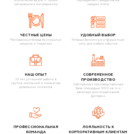
усилителей вкуса — только
соблюдение стандартов на
натуральные ингредиенты
каждом этапе
ЧЕСТНЫЕ ЦЕНЫ
УДОБНЫЙ ВЫБОР
Ресторанные блюда без скрытых
Готовые банкетные и фуршетные
наценок и переплат
сеты для любого события
НАШ ОПЫТ
СОВРЕМЕННОЕ
10 лет успешной работы в
ПРОИЗВОДСТВО
группе компаний и множество
Собственная производственная
довольных клиентов
база площадью 1200 кв. м и
автопарк для оперативной
доставки
ПРОФЕССИОНАЛЬНАЯ
ЛОЯЛЬНОСТЬ К
КОМАНДА
КОРПОРАТИВНЫМ КЛИЕНТАМ