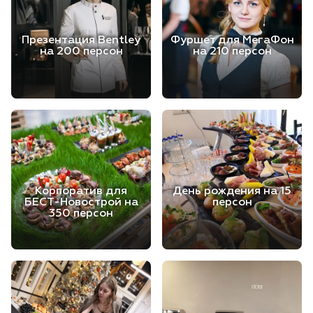
Презентация Bentley
Фуршет для МегаФон
на 200 персон
на 210 персон
Корпоратив для
День рождения на 15
БЕСТ-Новострой на
персон
350 персон