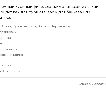
нежным куриным филе, сладким ананасом и лёгким
ойдёт как для фуршета, так и для банкета или
дника.
айонез, Куриное филе, Ананас, Тарталетка
орзиночки
арезка
ытное
ладковатое
орс или компот
латтер
а 10 человек
Способы оплаты