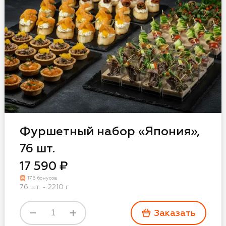
и
соглашаюсь с
Фуршетный набор «Япония»,
 и в рекламных и
76 шт.
17 590 ₽
176 бонусов
76 шт. - 2210 г
Заказать