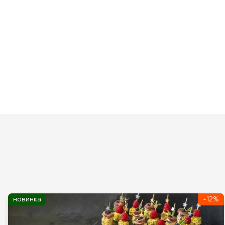
новинка
-12%