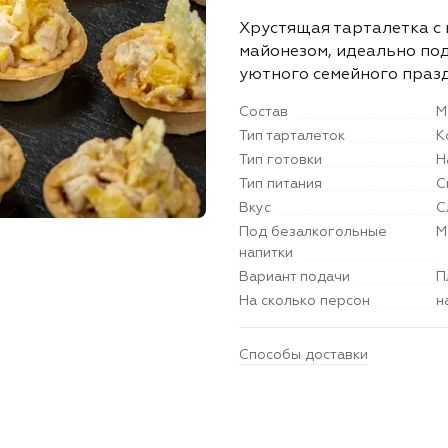
Хрустящая тарталетка с 
майонезом, идеально под
уютного семейного праз
Состав
М
Тип тарталеток
К
Тип готовки
Н
Тип питания
С
Вкус
С
Под безалкогольные
М
напитки
Вариант подачи
П
На сколько персон
н
Способы доставки