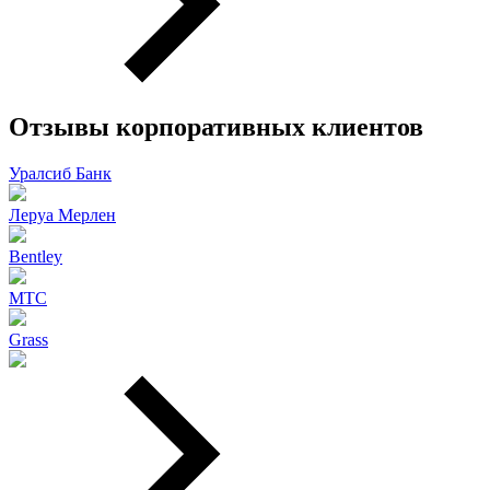
Отзывы корпоративных клиентов
Уралсиб Банк
Леруа Мерлен
Bentley
МТС
Grass