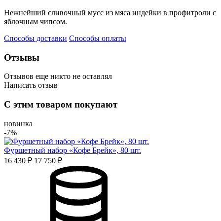
Нежнейший сливочный мусс из мяса индейки в профитроли с
яблочным чипсом.
Способы доставки
Способы оплаты
Отзывы
Отзывов еще никто не оставлял
Написать отзыв
Оценка
С этим товаром покупают
Имя*
новинка
-7%
Фуршетный набор «Кофе Брейк», 80 шт.
Отзыв*
16 430 ₽
17 750 ₽
Даю
согласие на обработку персональных данных
и
соглашаюсь с политикой обработки персональных данных
Даю
согласие на публикацию моего отзыва на сайте и в
рекламных и презентационных материалах компании
Оставить отзыв