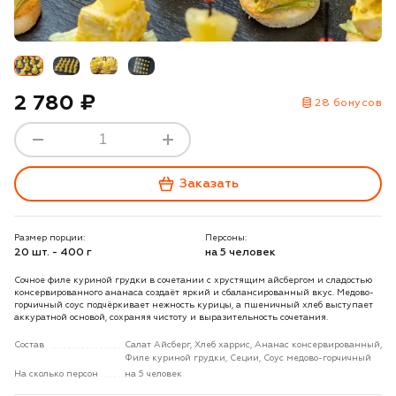
2 780 ₽
28 бонусов
Заказать
Размер порции:
Персоны:
20 шт. - 400 г
на 5 человек
Сочное филе куриной грудки в сочетании с хрустящим айсбергом и сладостью
консервированного ананаса создаёт яркий и сбалансированный вкус. Медово-
горчичный соус подчёркивает нежность курицы, а пшеничный хлеб выступает
аккуратной основой, сохраняя чистоту и выразительность сочетания.
Состав
Салат Айсберг, Хлеб харрис, Ананас консервированный,
Филе куриной грудки, Сеции, Соус медово-горчичный
На сколько персон
на 5 человек