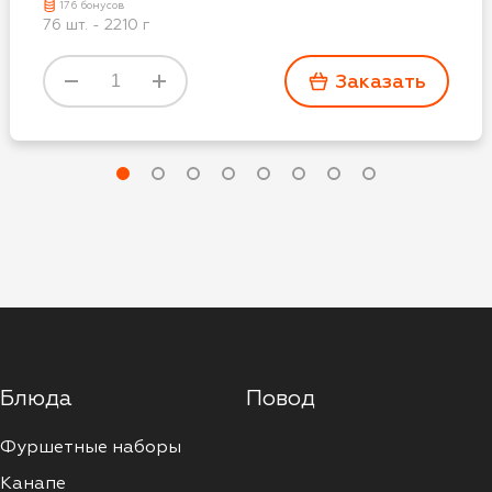
176 бонусов
76 шт. - 2210 г
Заказать
Блюда
Повод
Фуршетные наборы
Канапе