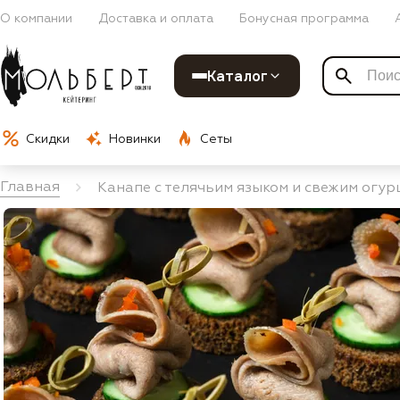
О компании
Доставка и оплата
Бонусная программа
Каталог
Скидки
Новинки
Сеты
Главная
Канапе с телячьим языком и свежим огурц