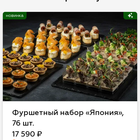
новинка
и
соглашаюсь с
Фуршетный набор «Япония»,
 и в рекламных и
76 шт.
17 590 ₽