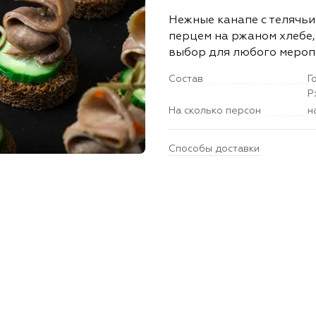
Нежные канапе с телячьи
перцем на ржаном хлебе
выбор для любого мероп
Состав
Г
Р
На сколько персон
н
Способы доставки