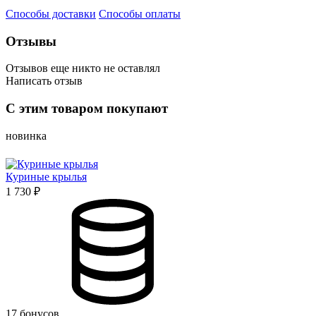
Способы доставки
Способы оплаты
Отзывы
Отзывов еще никто не оставлял
Написать отзыв
Оценка
С этим товаром покупают
Имя*
новинка
Куриные крылья
Отзыв*
1 730 ₽
Даю
согласие на обработку персональных данных
и
соглашаюсь с политикой обработки персональных данных
Даю
согласие на публикацию моего отзыва на сайте и в
рекламных и презентационных материалах компании
Оставить отзыв
17 бонусов