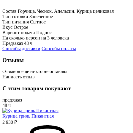
Состав
Горчица, Чеснок, Апельсин, Курица целиковая
Тип готовки
Запеченное
Тип питания
Сытное
Вкус
Острое
Вариант подачи
Поднос
На сколько персон
на 3 человека
Предзаказ
48 ч
Способы доставки
Способы оплаты
Отзывы
Отзывов еще никто не оставлял
Написать отзыв
Оценка
С этим товаром покупают
Имя*
предзаказ
48 ч
Курица гриль Пикантная
Отзыв*
2 930 ₽
Даю
согласие на обработку персональных данных
и
соглашаюсь с политикой обработки персональных данных