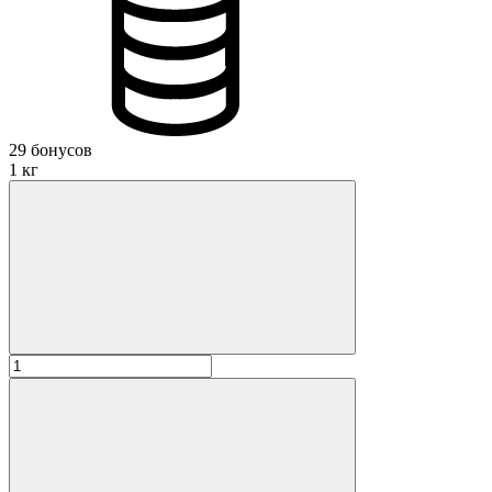
Даю
согласие на публикацию моего отзыва на сайте и в
рекламных и презентационных материалах компании
Оставить отзыв
29 бонусов
1 кг