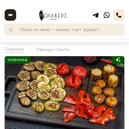
Главная
Овощи-гриль
новинка