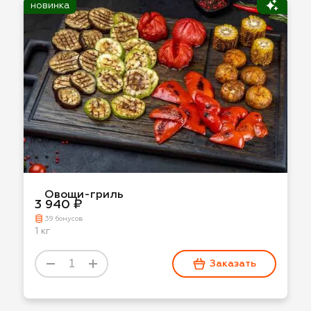
новинка
Овощи-гриль
3 940 ₽
39 бонусов
1 кг
Заказать