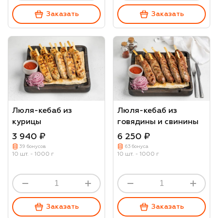
Заказать
Заказать
Люля-кебаб из
Люля-кебаб из
курицы
говядины и свинины
3 940 ₽
6 250 ₽
39 бонусов
63 бонуса
10 шт. - 1000 г
10 шт. - 1000 г
Заказать
Заказать