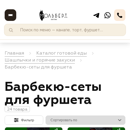
Главная
Каталог готовой еды
Шашлычки и горячие закуски
Барбекю-сеты для фуршета
Барбекю-сеты
для фуршета
24 товара
Фильтр