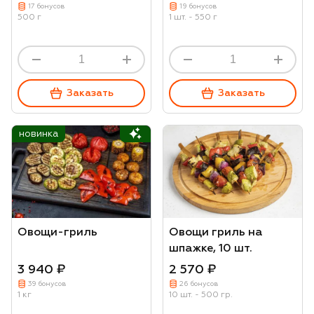
17 бонусов
19 бонусов
500 г
1 шт. - 550 г
Заказать
Заказать
новинка
Овощи-гриль
Овощи гриль на
шпажке, 10 шт.
3 940 ₽
2 570 ₽
39 бонусов
26 бонусов
1 кг
10 шт. - 500 гр.