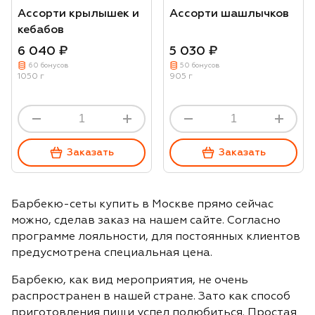
Ассорти крылышек и
Ассорти шашлычков
кебабов
6 040 ₽
5 030 ₽
60 бонусов
50 бонусов
1050 г
905 г
Заказать
Заказать
Барбекю-сеты купить в Москве прямо сейчас
можно, сделав заказ на нашем сайте. Согласно
программе лояльности, для постоянных клиентов
предусмотрена специальная цена.
Барбекю, как вид мероприятия, не очень
распространен в нашей стране. Зато как способ
приготовления пищи успел полюбиться. Простая