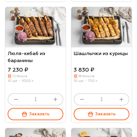
Люля-кебаб из
Шашлычки из курицы
баранины
7 230 ₽
3 830 ₽
72 бонуса
38 бонусов
10 шт. - 1000 г
10 шт. - 750 г
Заказать
Заказать