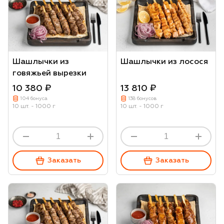
Шашлычки из
Шашлычки из лосося
говяжьей вырезки
10 380 ₽
13 810 ₽
104 бонуса
138 бонусов
10 шт. - 1000 г
10 шт. - 1000 г
Заказать
Заказать