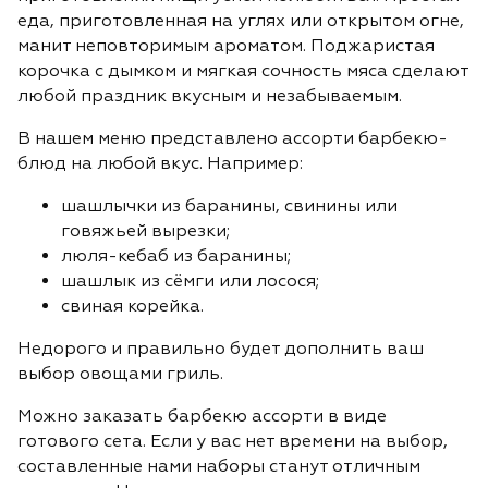
еда, приготовленная на углях или открытом огне,
манит неповторимым ароматом. Поджаристая
корочка с дымком и мягкая сочность мяса сделают
любой праздник вкусным и незабываемым.
В нашем меню представлено ассорти барбекю-
блюд на любой вкус. Например:
шашлычки из баранины, свинины или
говяжьей вырезки;
люля-кебаб из баранины;
шашлык из сёмги или лосося;
свиная корейка.
Недорого и правильно будет дополнить ваш
выбор овощами гриль.
Можно заказать барбекю ассорти в виде
готового сета. Если у вас нет времени на выбор,
составленные нами наборы станут отличным