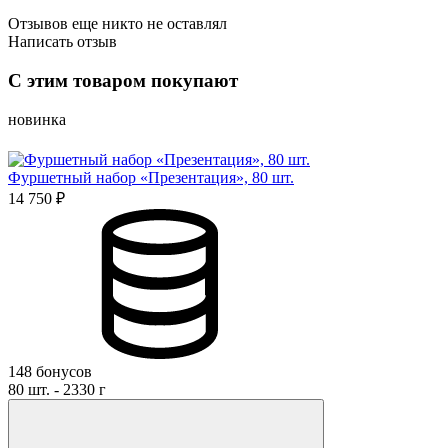
Отзывов еще никто не оставлял
Написать отзыв
Оценка
С этим товаром покупают
Имя*
новинка
Фуршетный набор «Презентация», 80 шт.
Отзыв*
14 750 ₽
Даю
согласие на обработку персональных данных
и
соглашаюсь с политикой обработки персональных данных
Даю
согласие на публикацию моего отзыва на сайте и в
рекламных и презентационных материалах компании
Оставить отзыв
148 бонусов
80 шт. - 2330 г