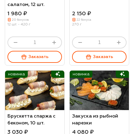
салатом, 12 шт.
1 980 ₽
2 150 ₽
20 бонусов
22 бонуса
12 шт. - 420 г
270 г
Заказать
Заказать
новинка
новинка
Брускетта спаржа с
Закуска из рыбной
беконом, 10 шт.
нарезки
3 030 ₽
4 080 ₽