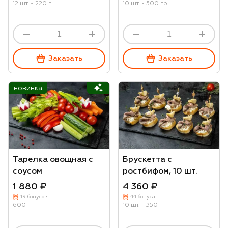
12 шт. - 220 г
10 шт. - 500 гр.
Заказать
Заказать
новинка
Тарелка овощная с
Брускетта с
соусом
ростбифом, 10 шт.
1 880 ₽
4 360 ₽
19 бонусов
44 бонуса
600 г
10 шт. - 350 г