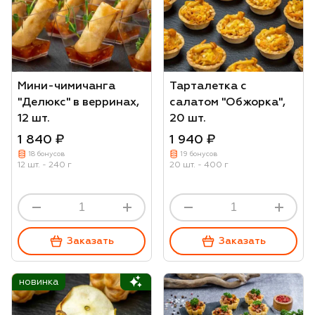
Мини-чимичанга
Тарталетка с
"Делюкс" в верринах,
салатом "Обжорка",
12 шт.
20 шт.
1 840 ₽
1 940 ₽
18 бонусов
19 бонусов
12 шт. - 240 г
20 шт. - 400 г
Заказать
Заказать
новинка