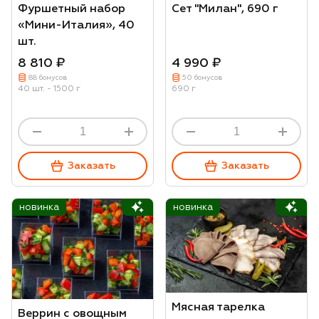
Фуршетный набор
Сет "Милан", 690 г
«Мини-Италия», 40
шт.
8 810 ₽
4 990 ₽
88 бонусов
50 бонусов
40 шт. - 1500 г
690 г
Заказать
Заказать
новинка
новинка
Мясная тарелка
Веррин с овощным