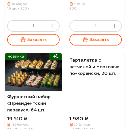
30 бонусов
41 бонус
10 шт. - 250 г
280 г
Заказать
Заказать
новинка
Тарталетка с
ветчиной и морковью
по-корейски, 20 шт.
Фуршетный набор
«Президентский
перекус», 64 шт.
19 510 ₽
1 980 ₽
195 бонусов
20 бонусов