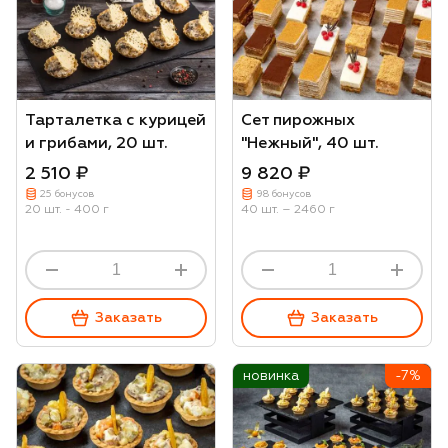
Тарталетка с курицей
Cет пирожных
и грибами, 20 шт.
"Нежный", 40 шт.
2 510 ₽
9 820 ₽
25 бонусов
98 бонусов
20 шт. - 400 г
40 шт. – 2460 г
Заказать
Заказать
новинка
-7%