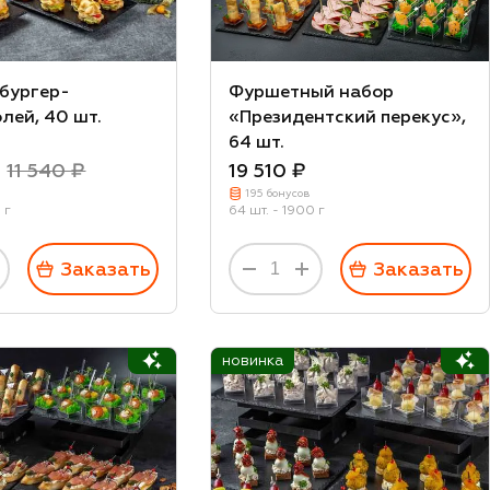
 бургер-
Фуршетный набор
лей, 40 шт.
«Президентский перекус»,
64 шт.
₽
11 540 ₽
19 510 ₽
195 бонусов
 г
64 шт. - 1900 г
Заказать
Заказать
новинка