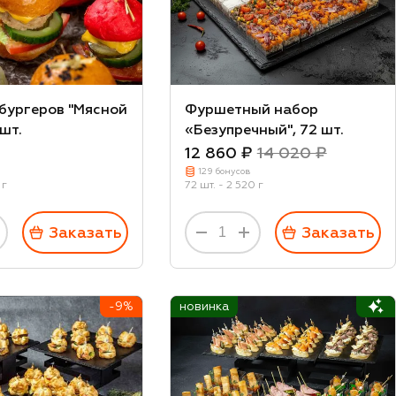
 бургеров "Мясной
Фуршетный набор
 шт.
«Безупречный", 72 шт.
12 860 ₽
14 020 ₽
129 бонусов
 г
72 шт. - 2 520 г
Заказать
Заказать
-9%
новинка