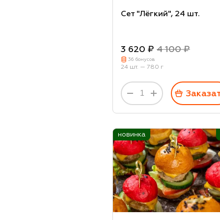
Сливки
Сет "Лёгкий", 24 шт.
Огурец соленый
Лайм
3 620 ₽
4 100 ₽
Руккола
36 бонусов
24 шт. — 780 г
Шоколад
Орехи миндаль
Заказа
Хлеб тостовый
Булочка для бургера
Шпинат
новинка
Масло оливковое
Крем бальзамический
Тофу
Клюква
Розмарин