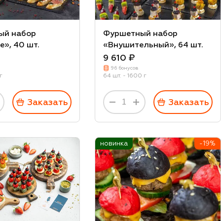
ый набор
Фуршетный набор
е», 40 шт.
«Внушительный», 64 шт.
9 610 ₽
96 бонусов
г
64 шт. - 1600 г
Заказать
Заказать
новинка
-19%