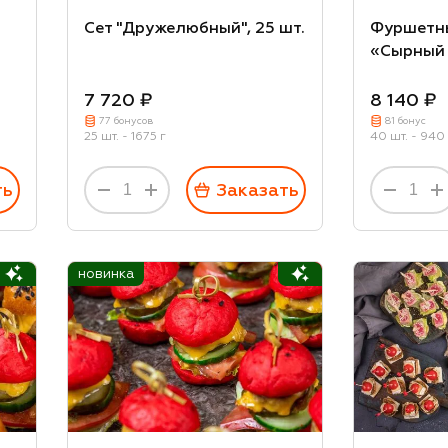
Сет "Дружелюбный", 25 шт.
Фуршетны
«Сырный 
7 720 ₽
8 140 ₽
77 бонусов
81 бонус
25 шт. - 1675 г
40 шт. - 940 
ть
Заказать
новинка