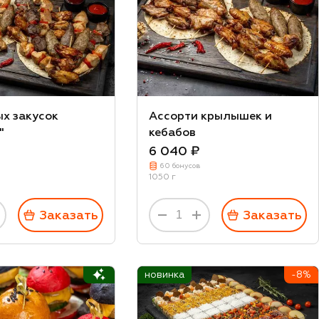
ых закусок
Ассорти крылышек и
"
кебабов
6 040 ₽
60 бонусов
1050 г
Заказать
Заказать
новинка
-8%