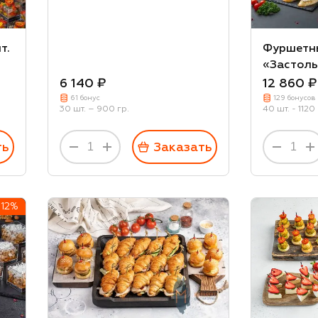
т.
Фуршетн
«Застоль
6 140 ₽
12 860 ₽
61 бонус
129 бонусов
30 шт. – 900 гр.
40 шт. - 1120 
ть
Заказать
-12%