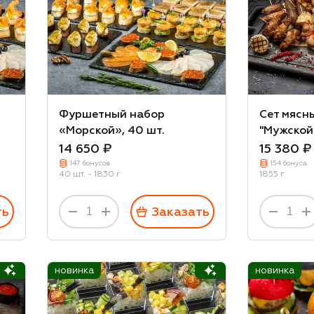
Фуршетный набор
Сет мясн
«Морской», 40 шт.
"Мужской
14 650 ₽
15 380 ₽
147 бонусов
154 бонуса
40 шт. - 1830 г
1855 г
ть
Заказать
новинка
новинка