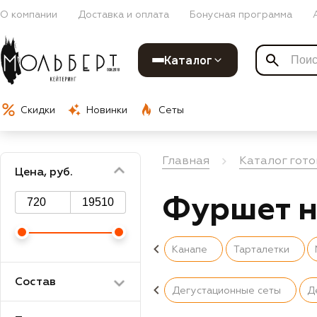
О компании
Доставка и оплата
Бонусная программа
Каталог
Скидки
Новинки
Сеты
Главная
Каталог гото
Цена, руб.
Фуршет н
Канапе
Тарталетки
Состав
Дегустационные сеты
Д
Фрукты