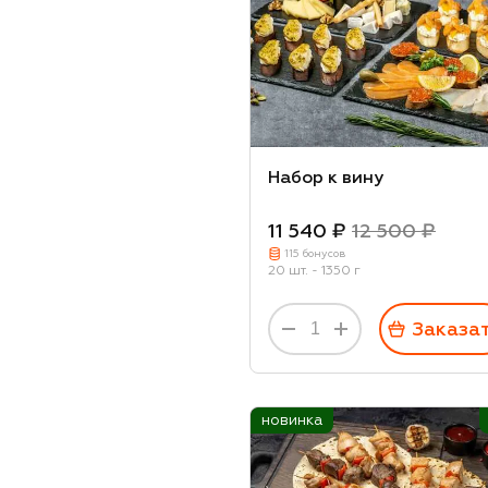
Моцарелла
Оливки
Базилик
Мука пшеничная
Молоко
Набор к вину
Сахарный песок
11 540 ₽
12 500 ₽
Масло растительное
115 бонусов
Сметана
20 шт. - 1350 г
Масло сливочное
Заказа
Яйцо куриное
Молоко сгущеное
Клубника
новинка
Лосось с/с
Соус терияки