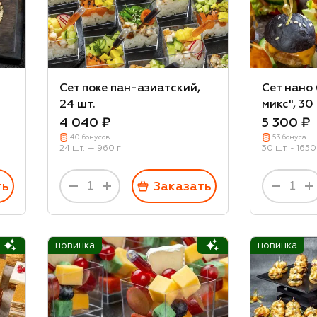
Сет поке пан-азиатский,
Сет нано
24 шт.
микс", 30
4 040 ₽
5 300 ₽
40 бонусов
53 бонуса
24 шт. — 960 г
30 шт. - 1650
ть
Заказать
новинка
новинка