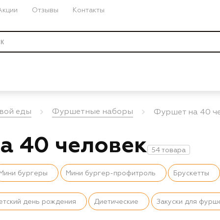
Акции
Отзывы
Контакты
вой еды
Фуршетные наборы
Фуршет на 40 ч
а 40 человек
54 товара
Мини бургеры
Мини бургер-профитроль
Брускетты
етский день рождения
Диетические
Закуски для фурш