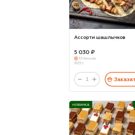
Баклажан
Кокао
Говядина
Ассорти шашлычков
Шампиньоны
Пармская ветчина
5 030 ₽
50 бонусов
Салями
905 г
Чоризо
Заказа
Пеперони
Пармезан
Бри
новинка
Курага
Кешью
Виноград