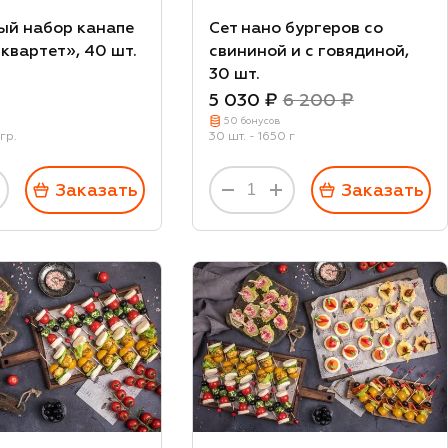
й набор канапе
Сет нано бургеров со
квартет», 40 шт.
свининой и с говядиной,
30 шт.
5 030 ₽
6 200 ₽
50 бонусов
гр.
30 шт. - 1650 г
Заказать
Заказать