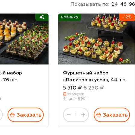
Показывать по:
24
48
96
новинка
-12%
ый набор
Фуршетный набор
, 76 шт.
«Палитра вкусов», 44 шт.
5 510 ₽
6 250 ₽
55 бонусов
 г
44 шт. - 890 г
Заказать
Заказать