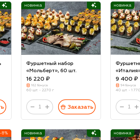
новинка
новинка
ь
Фуршетный набор
Фуршетн
«Мольберт», 60 шт.
«Италия»
16 220 ₽
9 400 ₽
162 бонуса
94 бонуса
60 шт. - 2270 г
40 шт. - 1 77
ть
Заказать
-8%
новинка
новинка