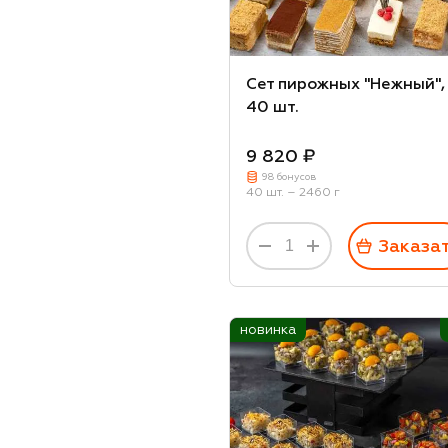
Мед
Курица
Картофель
Cет пирожных "Нежный",
40 шт.
Шея свиная
Горчица
9 820 ₽
Чеснок
98 бонусов
40 шт. – 2460 г
Сельдерей
Тесто слоеное
Заказа
Свинина
Индейка
новинка
Апельсин
Язык говяжий
Корнишоны
Перец чили