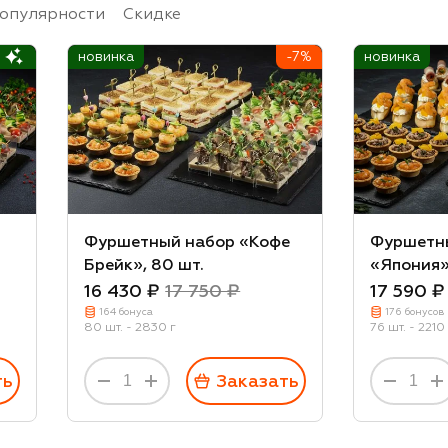
опулярности
Скидке
новинка
-7%
новинка
Фуршетный набор «Кофе
Фуршетн
Брейк», 80 шт.
«Япония»
16 430 ₽
17 750 ₽
17 590 ₽
164 бонуса
176 бонусов
80 шт. - 2830 г
76 шт. - 2210
ть
Заказать