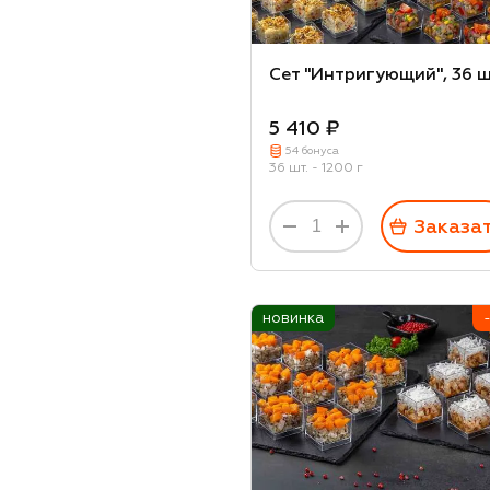
Масляная х/к
Икра красная
Сет "Интригующий", 36 ш
Лимон
5 410 ₽
Хлеб бородинский
54 бонуса
36 шт. - 1200 г
Дорблю
Камамбер
Заказа
Чечил
Чанах
новинка
Сулугуни
Ананас
Персик
Груша
Редис