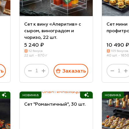
Сет к вину «Аперитив» с
Сет мини
сыром, виноградом и
профитро
чоризо, 22 шт.
5 240 ₽
10 490 
52 бонуса
105 бонусов
22 шт. - 670 г
40 шт. - 1850
ть
Заказать
новинка
новинка
Сет "Романтичный", 30 шт.