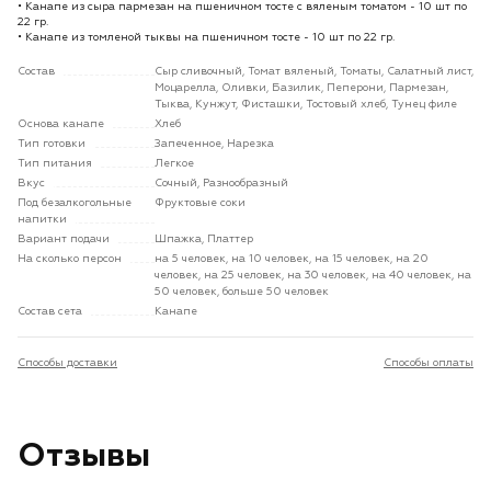
• Канапе из сыра пармезан на пшеничном тосте с вяленым томатом - 10 шт по
22 гр.
• Канапе из томленой тыквы на пшеничном тосте - 10 шт по 22 гр.
Состав
Сыр сливочный, Томат вяленый, Томаты, Салатный лист,
Моцарелла, Оливки, Базилик, Пеперони, Пармезан,
Тыква, Кунжут, Фисташки, Тостовый хлеб, Тунец филе
Основа канапе
Хлеб
Тип готовки
Запеченное, Нарезка
Тип питания
Легкое
Вкус
Сочный, Разнообразный
Под безалкогольные
Фруктовые соки
напитки
Вариант подачи
Шпажка, Платтер
На сколько персон
на 5 человек, на 10 человек, на 15 человек, на 20
человек, на 25 человек, на 30 человек, на 40 человек, на
50 человек, больше 50 человек
Состав сета
Канапе
Способы доставки
Способы оплаты
Отзывы