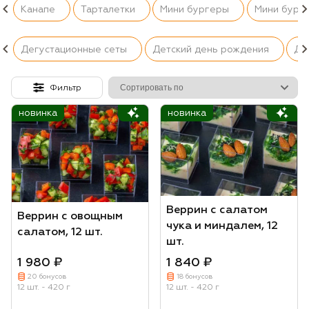
Канапе
Тарталетки
Мини бургеры
Мини бург
Дегустационные сеты
Детский день рождения
Ди
Фильтр
новинка
новинка
Веррин с салатом
Веррин с овощным
чука и миндалем, 12
салатом, 12 шт.
шт.
1 980 ₽
1 840 ₽
20 бонусов
18 бонусов
12 шт. - 420 г
12 шт. - 420 г