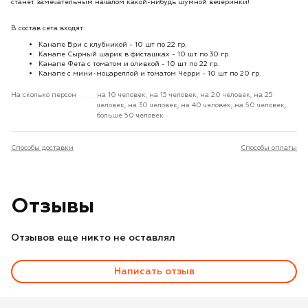
станет замечательным началом какой-нибудь шумной вечеринки!
В состав сета входят:
Канапе Бри с клубникой - 10 шт по 22 гр.
Канапе Сырный шарик в фисташках - 10 шт по 30 гр.
Канапе Фета с томатом и оливкой - 10 шт по 22 гр.
Канапе с мини-моцареллой и томатом Черри - 10 шт по 20 гр.
На сколько персон
на 10 человек, на 15 человек, на 20 человек, на 25
человек, на 30 человек, на 40 человек, на 50 человек,
больше 50 человек
Способы доставки
Способы оплаты
Отзывы
Отзывов еще никто не оставлял
Написать отзыв
Оценка