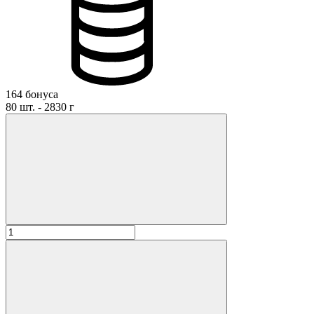
Даю
согласие на публикацию моего отзыва на сайте и в
рекламных и презентационных материалах компании
Оставить отзыв
164 бонуса
80 шт. - 2830 г