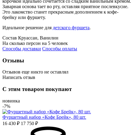
корочкой идеально сочетается со сладким ванильным кремом.
Заварная основа тает во рту, оставляя приятное послевкусие.
Это лакомство станет прекрасным дополнением к кофе-
брейку или фуршету.
Идеальное решение для
детского фуршета
.
Состав
Круассан, Ванилин
На сколько персон
на 5 человек
Способы доставки
Способы оплаты
Отзывы
Отзывов еще никто не оставлял
Написать отзыв
Оценка
С этим товаром покупают
Имя*
новинка
-7%
Фуршетный набор «Кофе Брейк», 80 шт.
Отзыв*
16 430 ₽
17 750 ₽
Даю
согласие на обработку персональных данных
и
соглашаюсь с политикой обработки персональных данных