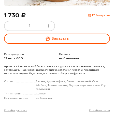
1 730 ₽
17 бонусов
Заказать
Размер порции:
Персоны:
12 шт. - 600 г
на 6 человек
Ароматный пшеничный багет с нежным куриным филе, свежими томатами,
хрустящими маринованными огурцами, салатом Айсберг и пикантным
горчичным соусом. Идеально для делового обеда или фуршета
Состав
Зелень, Куриное филе, Багет пшеничный, Салат
Айсберг, Томаты свежие, Огурцы маринованные, Соус
горчичный
Тип питания
Сытное
На сколько персон
на 6 человек
Способы доставки
Способы оплаты