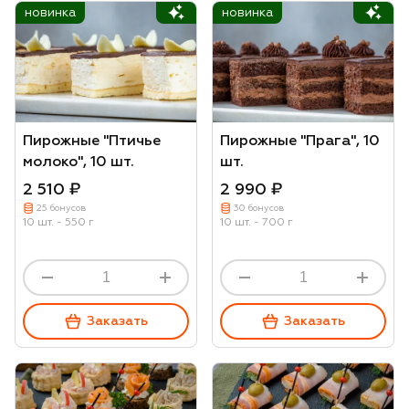
новинка
новинка
Пирожные "Птичье
Пирожные "Прага", 10
молоко", 10 шт.
шт.
2 510 ₽
2 990 ₽
25 бонусов
30 бонусов
10 шт. - 550 г
10 шт. - 700 г
Заказать
Заказать