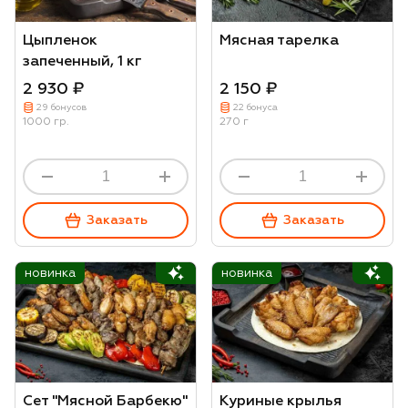
Цыпленок
Мясная тарелка
запеченный, 1 кг
2 930 ₽
2 150 ₽
29 бонусов
22 бонуса
1000 гр.
270 г
Заказать
Заказать
новинка
новинка
Сет "Мясной Барбекю"
Куриные крылья