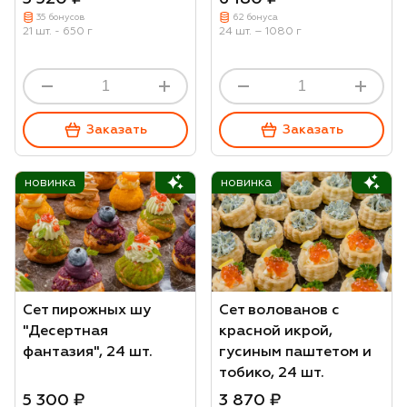
35 бонусов
62 бонуса
21 шт. - 650 г
24 шт. – 1080 г
Заказать
Заказать
новинка
новинка
Сет пирожных шу
Сет волованов с
"Десертная
красной икрой,
фантазия", 24 шт.
гусиным паштетом и
тобико, 24 шт.
5 300 ₽
3 870 ₽