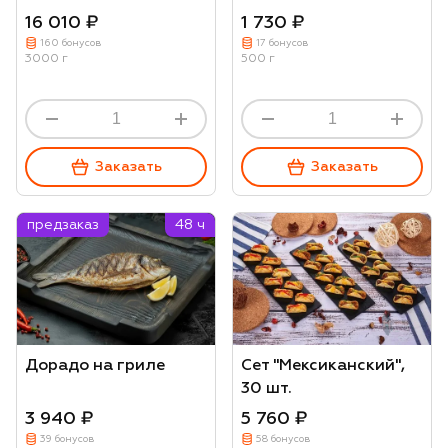
16 010 ₽
1 730 ₽
160 бонусов
17 бонусов
3000 г
500 г
Заказать
Заказать
предзаказ
48 ч
Дорадо на гриле
Сет "Мексиканский",
30 шт.
3 940 ₽
5 760 ₽
39 бонусов
58 бонусов