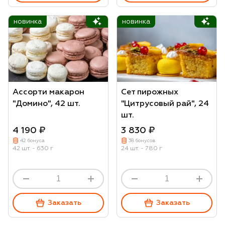
новинка
новинка
Ассорти макарон
Сет пирожных
"Домино", 42 шт.
"Цитрусовый рай", 24
шт.
4 190 ₽
3 830 ₽
42 бонуса
38 бонусов
42 шт. - 630 г
24 шт. - 780 г
Заказать
Заказать