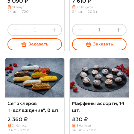
5 090 ₽
7 610 ₽
51 бонус
76 бонусов
24 шт. - 720 г
24 шт. - 1200 г
Заказать
Заказать
Сет эклеров
Маффины ассорти, 14
"Наслаждение", 8 шт.
шт.
2 360 ₽
830 ₽
24 бонуса
8 бонусов
8 шт. - 375 г
14 шт. – 250 г