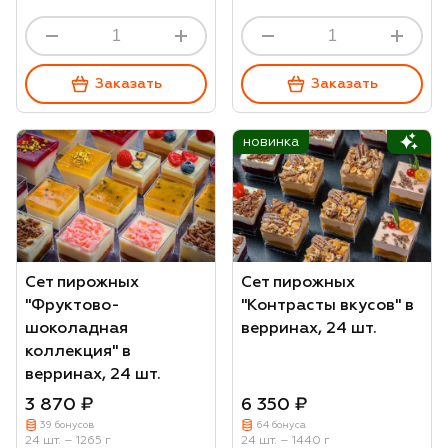
Заказать
Заказать
новинка
Сет пирожных
Сет пирожных
"Фруктово-
"Контрасты вкусов" в
шоколадная
верринах, 24 шт.
коллекция" в
верринах, 24 шт.
3 870 ₽
6 350 ₽
39 бонусов
64 бонуса
24 шт. – 1265 г
24 шт. – 1440 г