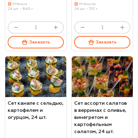
53 бонуса
39 бонусов
24 шт. - 840 г
24 шт. - 310 г
Заказать
Заказать
Сет канапе с сельдью,
Сет ассорти салатов
картофелем и
в верринах с оливье,
огурцом, 24 шт.
винегретом и
картофельным
салатом, 24 шт.