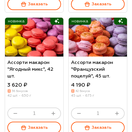
Заказать
Заказать
новинка
новинка
Ассорти макарон
Ассорти макарон
"Ягодный микс", 42
"Французский
шт.
поцелуй", 45 шт.
3 620 ₽
4 190 ₽
36 бонусов
42 бонуса
42 шт. - 630 г
45 шт. - 675 г
Заказать
Заказать