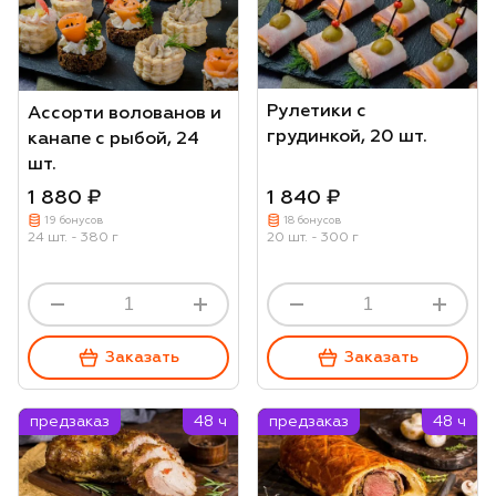
Рулетики с
Ассорти волованов и
грудинкой, 20 шт.
канапе с рыбой, 24
шт.
1 880 ₽
1 840 ₽
19 бонусов
18 бонусов
24 шт. - 380 г
20 шт. - 300 г
Заказать
Заказать
предзаказ
48 ч
предзаказ
48 ч