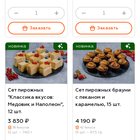
Заказать
Заказать
новинка
новинка
Сет пирожных
Сет пирожных брауни
"Классика вкусов:
с пеканом и
Медовик и Наполеон",
карамелью, 15 шт.
12 шт.
3 830 ₽
4 190 ₽
38 бонусов
42 бонуса
12 шт. – 740 г
15 шт. – 675 гр.