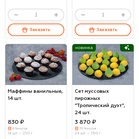
Заказать
Заказать
новинка
Маффины ванильные,
Сет муссовых
14 шт.
пирожных
"Тропический дуэт",
24 шт.
830 ₽
3 870 ₽
8 бонусов
39 бонусов
14 шт. – 250 г
24 шт. – 760 г