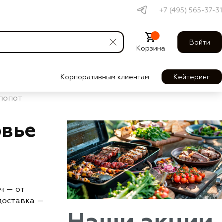
+7 (495) 565-37-31
Войти
Корзина
Корпоративным клиентам
Кейтеринг
лопот
овье
ч — от
доставка —
Наши акции