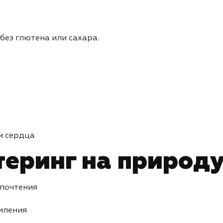
 без глютена или сахара.
и сердца
теринг на природ
дпочтения
рмления