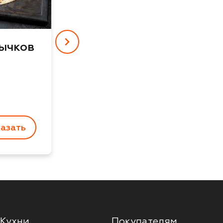
ычков
7 230 ₽
72 бонуса
10 шт. - 1000 г
казать
Заказать
Кухни
Покупателям