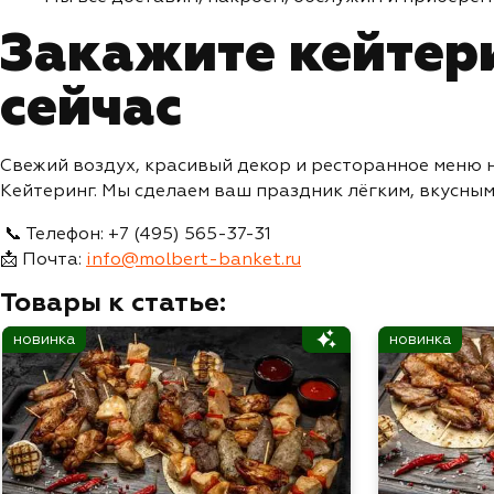
Закажите кейтери
сейчас
Свежий воздух, красивый декор и ресторанное меню н
Кейтеринг. Мы сделаем ваш праздник лёгким, вкусны
📞 Телефон: +7 (495) 565-37-31
📩 Почта:
info@molbert-banket.ru
Товары к статье:
новинка
новинка