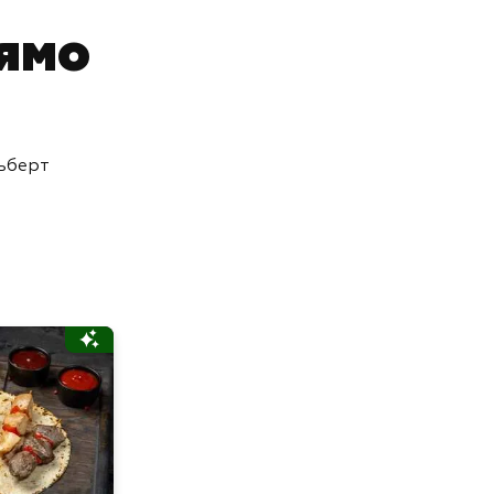
ямо
ьберт
Люля-кебаб из
баранины