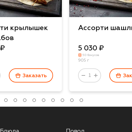
ти крылышек
Ассорти шашл
абов
 ₽
5 030 ₽
50 бонусов
905 г
Заказать
За
Блюда
Повод