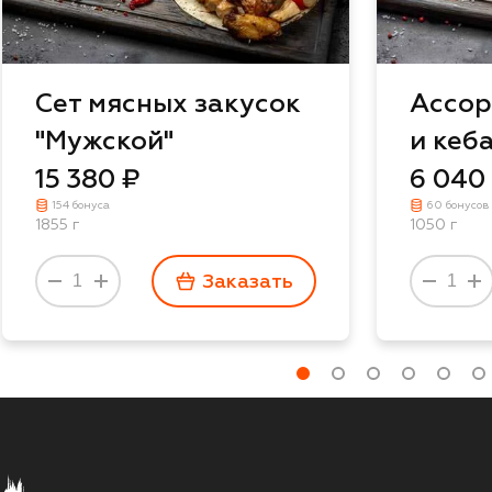
Сет мясных закусок
Ассор
"Мужской"
и кеб
15 380 ₽
6 040
154 бонуса
60 бонусов
1855 г
1050 г
Заказать