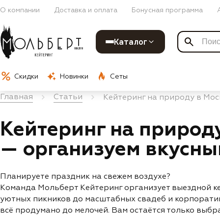
О компании
Доставка и оплата
Бонусная программа
Каталог
Скидки
Новинки
Сеты
Главная
Статьи
Кейтеринг на природу в Мос
Кейтеринг на природ
— организуем вкусны
Планируете праздник на свежем воздухе?
Команда Мольберт Кейтеринг организует выездной ке
уютных пикников до масштабных свадеб и корпоратив
всё продумано до мелочей. Вам остаётся только выбр