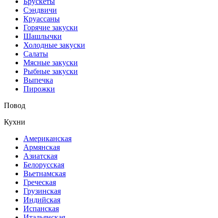
Брускеты
Сэндвичи
Круассаны
Горячие закуски
Шашлычки
Холодные закуски
Салаты
Мясные закуски
Рыбные закуски
Выпечка
Пирожки
Повод
Кухни
Американская
Армянская
Азиатская
Белорусская
Вьетнамская
Греческая
Грузинская
Индийская
Испанская
Итальянская