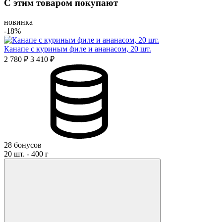
С этим товаром покупают
Имя*
новинка
-18%
Канапе с куриным филе и ананасом, 20 шт.
Отзыв*
2 780 ₽
3 410 ₽
Даю
согласие на обработку персональных данных
и
соглашаюсь с политикой обработки персональных данных
Даю
согласие на публикацию моего отзыва на сайте и в
рекламных и презентационных материалах компании
Оставить отзыв
28 бонусов
20 шт. - 400 г