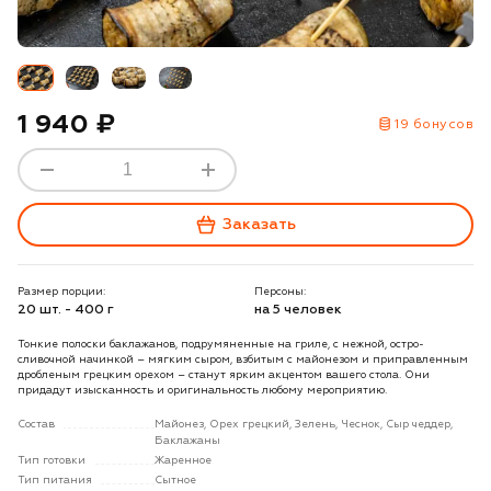
1 940 ₽
19 бонусов
Заказать
Размер порции:
Персоны:
20 шт. - 400 г
на 5 человек
Тонкие полоски баклажанов, подрумяненные на гриле, с нежной, остро-
сливочной начинкой – мягким сыром, взбитым с майонезом и приправленным
дробленым грецким орехом – станут ярким акцентом вашего стола. Они
придадут изысканность и оригинальность любому мероприятию.
Состав
Майонез, Орех грецкий, Зелень, Чеснок, Сыр чеддер,
Баклажаны
Тип готовки
Жаренное
Тип питания
Сытное