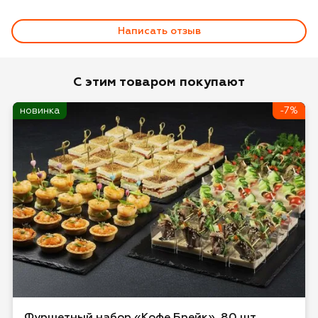
Написать отзыв
Оценка
С этим товаром покупают
новинка
-7%
Имя*
Отзыв*
Даю
согласие на обработку персональных
Фуршетный набор «Кофе Брейк», 80 шт.