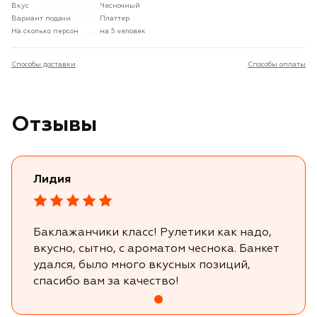
Вкус
Чесночный
Вариант подачи
Платтер
На сколько персон
на 5 человек
Способы доставки
Способы оплаты
Отзывы
Лидия
Баклажанчики класс! Рулетики как надо,
вкусно, сытно, с ароматом чеснока. Банкет
удался, было много вкусных позиций,
спасибо вам за качество!