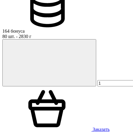
Даю
согласие на обработку персональных данных
и
соглаша
персональных данных
Даю
согласие на публикацию моего отзыва на сайте и в р
материалах компании
164 бонуса
80 шт. - 2830 г
Заказать