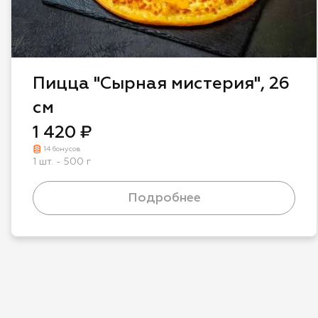
Пицца "Сырная мистерия", 26
см
1 420 ₽
14 бонусов
1 шт. - 500 г
Подробнее