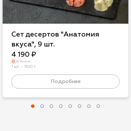
и
соглашаюсь с
Сет десертов "Анатомия
 и в рекламных и
вкуса", 9 шт.
4 190 ₽
42 бонуса
1 шт. - 900 г
Подробнее