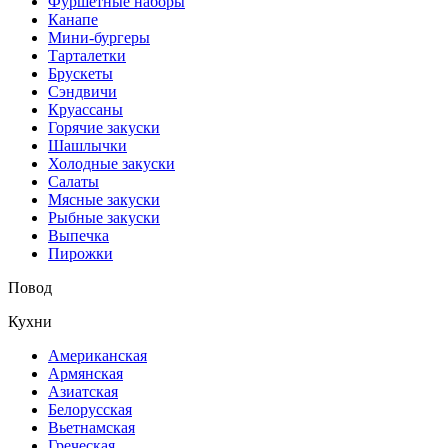
Фуршетные наборы
Канапе
Мини-бургеры
Тарталетки
Брускеты
Сэндвичи
Круассаны
Горячие закуски
Шашлычки
Холодные закуски
Салаты
Мясные закуски
Рыбные закуски
Выпечка
Пирожки
Повод
Кухни
Американская
Армянская
Азиатская
Белорусская
Вьетнамская
Греческая