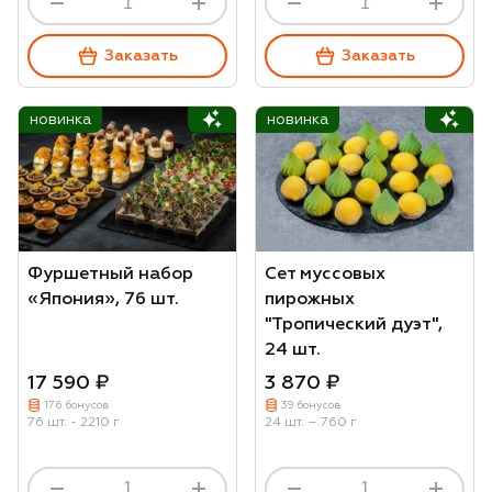
Заказать
Заказать
новинка
новинка
Фуршетный набор
Сет муссовых
«Япония», 76 шт.
пирожных
"Тропический дуэт",
24 шт.
17 590 ₽
3 870 ₽
176 бонусов
39 бонусов
76 шт. - 2210 г
24 шт. – 760 г