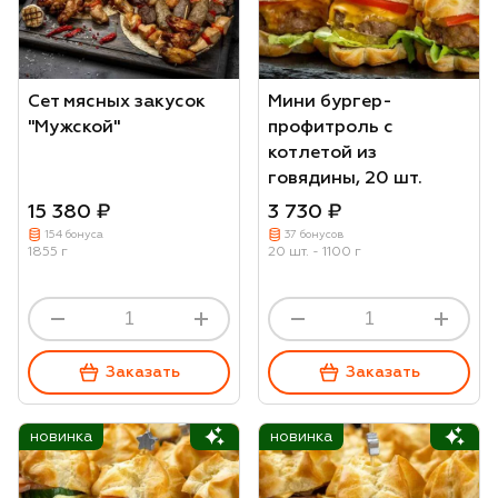
Сет мясных закусок
Мини бургер-
"Мужской"
профитроль с
котлетой из
говядины, 20 шт.
15 380 ₽
3 730 ₽
154 бонуса
37 бонусов
1855 г
20 шт. - 1100 г
Заказать
Заказать
новинка
новинка