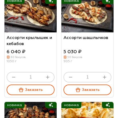
новинка
новинка
Ассорти крылышек и
Ассорти шашлычков
кебабов
6 040 ₽
5 030 ₽
60 бонусов
50 бонусов
1050 г
905 г
Заказать
Заказать
новинка
новинка