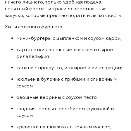
ничего лишнего, только удобная подача,
понятный формат и красиво оформленные
закуски, которые приятно подать и легко съесть.
Хиты соленого фуршета:
мини-бургеры с цыпленком и соусом карри;
тарталетки с копченым лососем и сыром
филадельфия
;
канапе с
прошутто
, инжиром и виноградом;
жюльен
в булочке с грибами и сливочным
соусом;
овощные
веррины
с соусом
песто
;
сэндвич-роллы с ростбифом, рукколой и
соусом;
креветки на шпажках с пряным маслом;