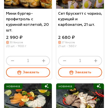
Мини бургер-
Сет брускетт с чоризо,
профитроль с
курицей и
куриной котлетой, 20
карбонатом, 21 шт.
шт.
2 990 ₽
2 680 ₽
30 бонусов
27 бонусов
20 шт. - 1100 г
21 шт. - 560 г
Заказать
Заказать
новинка
новинка