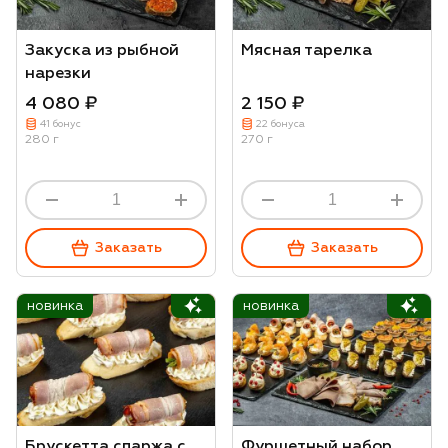
Закуска из рыбной
Мясная тарелка
нарезки
4 080 ₽
2 150 ₽
41 бонус
22 бонуса
280 г
270 г
Заказать
Заказать
новинка
новинка
Брускетта спаржа с
Фуршетный набор