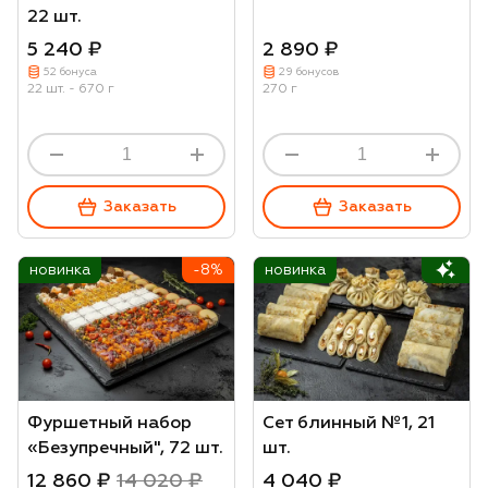
22 шт.
5 240 ₽
2 890 ₽
52 бонуса
29 бонусов
22 шт. - 670 г
270 г
Заказать
Заказать
новинка
-8%
новинка
Фуршетный набор
Сет блинный №1, 21
«Безупречный", 72 шт.
шт.
12 860 ₽
14 020 ₽
4 040 ₽