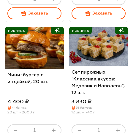
Заказать
Заказать
новинка
новинка
Сет пирожных
Мини-бургер с
"Классика вкусов:
индейкой, 20 шт.
Медовик и Наполеон",
12 шт.
4 400 ₽
3 830 ₽
44 бонуса
38 бонусов
20 шт. - 2000 г
12 шт. – 740 г