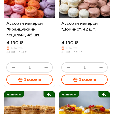
Ассорти макарон
Ассорти макарон
"Французский
"Домино", 42 шт.
поцелуй", 45 шт.
4 190 ₽
4 190 ₽
42 бонуса
42 бонуса
45 шт. - 675 г
42 шт. - 630 г
Заказать
Заказать
новинка
новинка