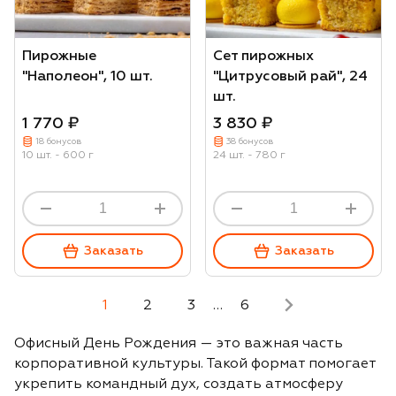
Пирожные
Сет пирожных
"Наполеон", 10 шт.
"Цитрусовый рай", 24
шт.
1 770 ₽
3 830 ₽
18 бонусов
38 бонусов
10 шт. - 600 г
24 шт. - 780 г
Заказать
Заказать
1
2
3
…
6
Офисный День Рождения — это важная часть
корпоративной культуры. Такой формат помогает
укрепить командный дух, создать атмосферу