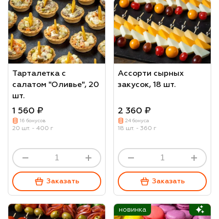
Тарталетка с
Ассорти сырных
салатом "Оливье", 20
закусок, 18 шт.
шт.
1 560 ₽
2 360 ₽
16 бонусов
24 бонуса
20 шт. - 400 г
18 шт. - 360 г
Заказать
Заказать
новинка