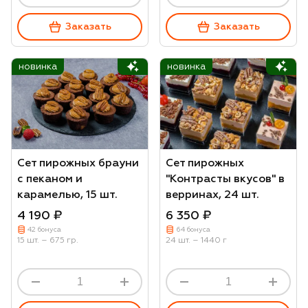
Заказать
Заказать
новинка
новинка
Сет пирожных брауни
Сет пирожных
с пеканом и
"Контрасты вкусов" в
карамелью, 15 шт.
верринах, 24 шт.
4 190 ₽
6 350 ₽
42 бонуса
64 бонуса
15 шт. – 675 гр.
24 шт. – 1440 г