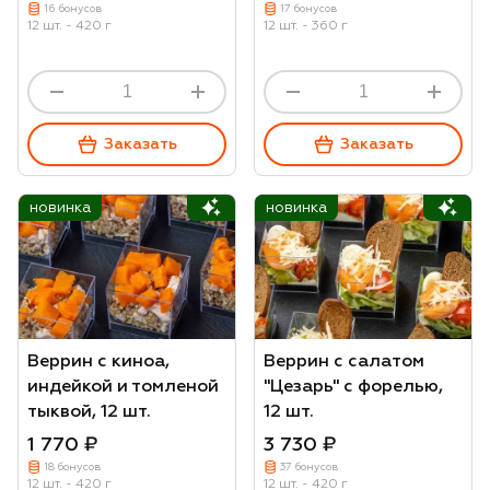
16 бонусов
17 бонусов
12 шт. - 420 г
12 шт. - 360 г
Заказать
Заказать
новинка
новинка
Веррин с киноа,
Веррин с салатом
индейкой и томленой
"Цезарь" с форелью,
тыквой, 12 шт.
12 шт.
1 770 ₽
3 730 ₽
18 бонусов
37 бонусов
12 шт. - 420 г
12 шт. - 420 г