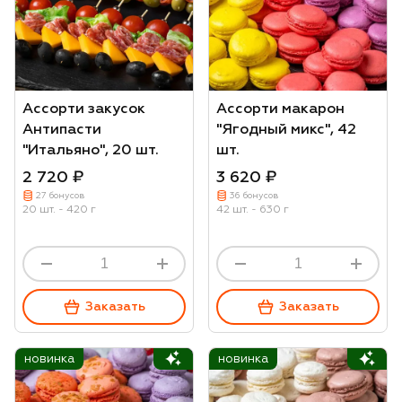
Ассорти закусок
Ассорти макарон
Антипасти
"Ягодный микс", 42
"Итальяно", 20 шт.
шт.
2 720 ₽
3 620 ₽
27 бонусов
36 бонусов
20 шт. - 420 г
42 шт. - 630 г
Заказать
Заказать
новинка
новинка