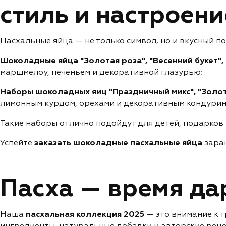
стиль и настроени
Пасхальные яйца — не только символ, но и вкусный п
Шоколадные яйца "Золотая роза", "Весенний букет",
маршмелоу, печеньем и декоративной глазурью;
Наборы шоколадных яиц "Праздничный микс", "Золо
лимонным курдом, орехами и декоративным кондурин
Такие наборы отлично подойдут для детей, подарков
Успейте
заказать шоколадные пасхальные яйца
заран
Пасха — время дар
Наша
пасхальная коллекция 2025
— это внимание к т
ингредиенты, натуральные добавки и авторские реце