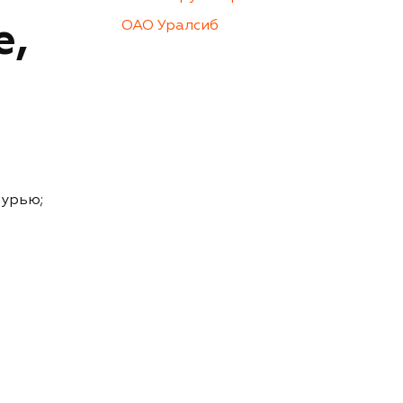
е,
ОАО Уралсиб
зурью;