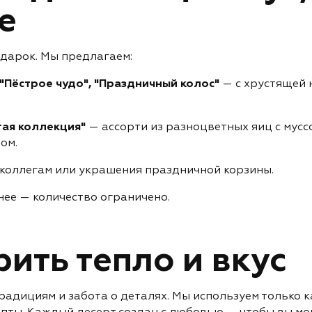
е
одарок. Мы предлагаем:
 "Пёстрое чудо", "Праздничный колос"
— с хрустящей 
тая коллекция"
— ассорти из разноцветных яиц с мусс
ом.
 коллегам или украшения праздничной корзины.
ее — количество ограничено.
ить тепло и вкус
радициям и забота о деталях. Мы используем только 
пты. Каждый десерт создан с любовью — чтобы вы мо