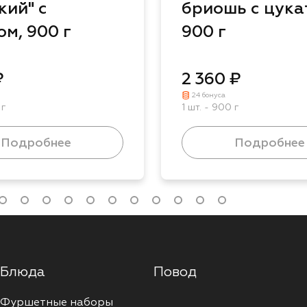
кий" с
бриошь с цука
ом, 900 г
900 г
₽
2 360 ₽
24 бонуса
 г
1 шт. - 900 г
Подробнее
Подробнее
Блюда
Повод
Фуршетные наборы