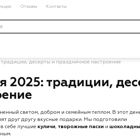
Акции
Отзывы
Контакты
 традиции, десерты и праздничное настроение
я 2025: традиции, де
оение
ненный светом, добром и семейным теплом. В этот ден
ят друг другу вкусные подарки. Мы подготовили
в себе лучшие
куличи
,
творожные пасхи
и
шоколадны
ным.