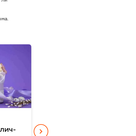
ома.
нет в наличии
Набор пасхальных
куличей-творожных,
1300 г
лич-