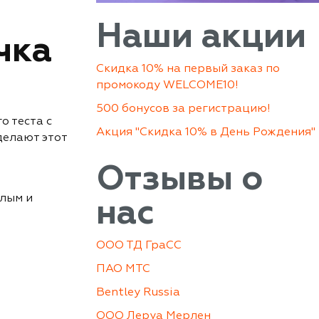
Наши акции
чка
Скидка 10% на первый заказ по
промокоду WELCOME10!
500 бонусов за регистрацию!
о теста с
Акция "Скидка 10% в День Рождения"
делают этот
Отзывы о
елым и
нас
ООО ТД ГраСС
ПАО МТС
Bentley Russia
ООО Леруа Мерлен