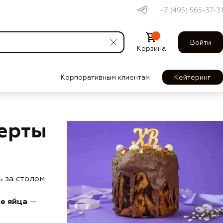
+7 (495) 565-37-31
Войти
Корзина
Корпоративным клиентам
Кейтеринг
серты
ь за столом
е яйца
—