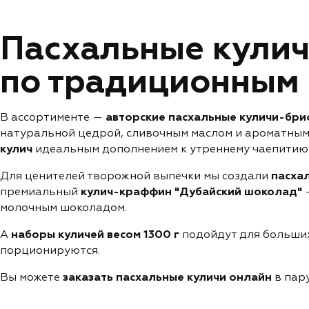
Пасхальные кулич
по традиционным
В ассортименте —
авторские пасхальные куличи-бри
натуральной цедрой, сливочным маслом и ароматными
кулич
идеальным дополнением к утреннему чаепитию 
Для ценителей творожной выпечки мы создали
пасха
премиальный
кулич-краффин "Дубайский шоколад"
—
молочным шоколадом.
А
наборы куличей весом 1300 г
подойдут для больших
порционируются.
Вы можете
заказать пасхальные куличи онлайн
в пару