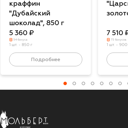
краффин
"Царс
"Дубайский
золот
шоколад", 850 г
5 360 ₽
7 510 
54 бонуса
75 бонусов
1 шт. - 850 г
1 шт. - 900
Подробнее