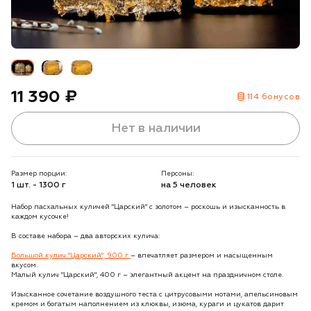
11 390 ₽
114 бонусов
Нет в наличии
Размер порции:
Персоны:
1 шт. - 1300 г
на 5 человек
Набор пасхальных куличей "Царский" с золотом – роскошь и изысканность в
каждом кусочке!
В составе набора – два авторских кулича:
Большой кулич "Царский", 900 г
– впечатляет размером и насыщенным
вкусом.
Малый кулич "Царский", 400 г – элегантный акцент на праздничном столе.
Изысканное сочетание воздушного теста с цитрусовыми нотами, апельсиновым
кремом и богатым наполнением из клюквы, изюма, кураги и цукатов дарит