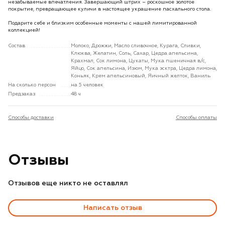
незабываемые впечатления. Завершающий штрих – роскошное золотое
покрытие, превращающее куличи в настоящее украшение пасхального стола.
Подарите себе и близким особенные моменты с нашей лимитированной
коллекцией!
Состав
Молоко, Дрожжи, Масло сливочное, Курага, Сливки,
Клюква, Желатин, Соль, Сахар, Цедра апельсина,
Крахмал, Сок лимона, Цукаты, Мука пшеничная в/с,
Яйцо, Сок апельсина, Изюм, Мука эсктра, Цедра лимона,
Коньяк, Крем апельсиновый, Яичный желток, Ваниль
На сколько персон
на 5 человек
Предзаказ
48 ч
Способы доставки
Способы оплаты
Отзывы
Отзывов еще никто не оставлял
Написать отзыв