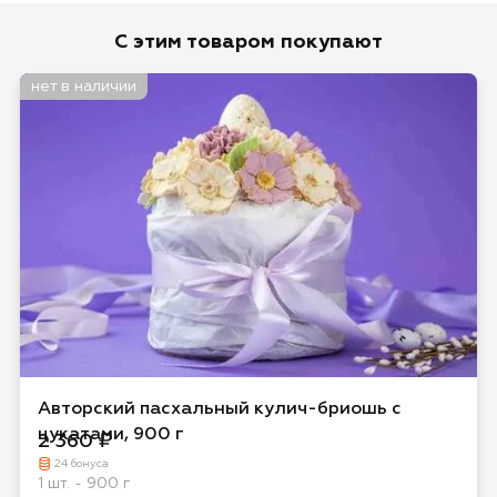
Оценка
С этим товаром покупают
нет в наличии
Имя*
Отзыв*
Даю
согласие на обработку персональных
Авторский пасхальный кулич-бриошь с
данных
и
соглашаюсь с политикой обработки
цукатами, 900 г
2 360 ₽
персональных данных
24 бонуса
1 шт. - 900 г