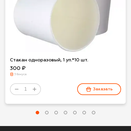
Даю
согласие на обработку персональных
данных
и
соглашаюсь с политикой обработки
персональных данных
Даю
согласие на публикацию моего отзыва на
сайте и в рекламных и презентационных
материалах компании
Стакан одноразовый, 1 уп.*10 шт.
300 ₽
3 бонуса
Оставить отзыв
Заказать