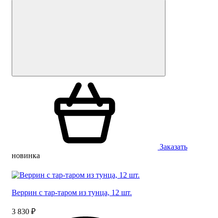
Заказать
новинка
Веррин с тар-таром из тунца, 12 шт.
3 830 ₽