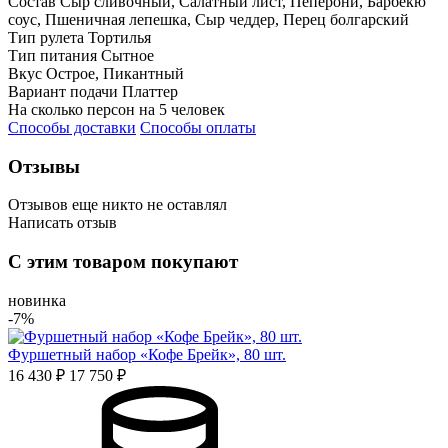
Состав
Сыр сливочный, Салатный лист, Пеперони, Барбекю
соус, Пшеничная лепешка, Сыр чеддер, Перец болгарский
Тип рулета
Тортилья
Тип питания
Сытное
Вкус
Острое, Пикантный
Вариант подачи
Платтер
На сколько персон
на 5 человек
Способы доставки
Способы оплаты
Отзывы
Отзывов еще никто не оставлял
Написать отзыв
Оценка
С этим товаром покупают
Имя*
новинка
-7%
Фуршетный набор «Кофе Брейк», 80 шт.
Отзыв*
16 430 ₽
17 750 ₽
Даю
согласие на обработку персональных данных
и
соглашаюсь с политикой обработки персональных данных
Даю
согласие на публикацию моего отзыва на сайте и в
рекламных и презентационных материалах компании