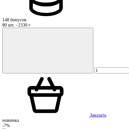
Даю
согласие на публикацию моего отзыва на сайте и в р
материалах компании
148 бонусов
80 шт. - 2330 г
Заказать
новинка
-7%