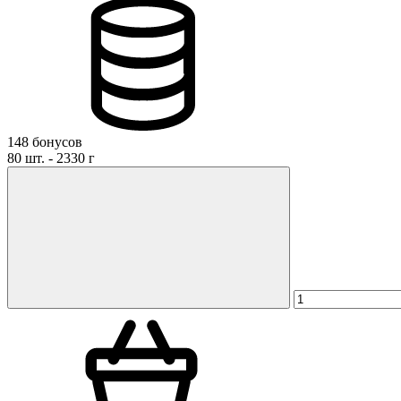
Отзыв*
Даю
согласие на обработку персональных данных
и
соглаша
персональных данных
Даю
согласие на публикацию моего отзыва на сайте и в р
материалах компании
148 бонусов
80 шт. - 2330 г