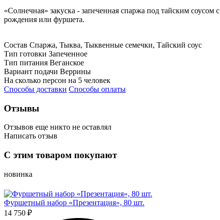
«Солнечная» закуска - запеченная спаржа под тайским соусом
рождения или фуршета.
Состав
Спаржа, Тыква, Тыквенные семечки, Тайский соус
Тип готовки
Запеченное
Тип питания
Веганское
Вариант подачи
Веррины
На сколько персон
на 5 человек
Способы доставки
Способы оплаты
Отзывы
Отзывов еще никто не оставлял
Написать отзыв
Оценка
С этим товаром покупают
Имя*
новинка
Фуршетный набор «Презентация», 80 шт.
14 750 ₽