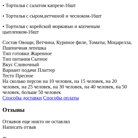
• Т
ортилья с салатом капрезе-16шт
• Т
ортилья с сыром,ветчиной и чесноком-16шт
• Т
ортилья с корейской морковью и копченым
цыпленком-16шт
Состав
Овощи, Ветчина, Куриное филе, Томаты, Моцарелла,
Пшеничная лепешка
Тип готовки
Жаренное
Тип питания
Сытное
Вкус
Сливочный
Вариант подачи
Платтер
Тесто
Пресное
На сколько персон
на 10 человек, на 15 человек, на 20
человек, на 25 человек, на 30 человек, на 40 человек, на 50
человек, больше 50 человек
Способы доставки
Способы оплаты
Отзывы
Отзывов еще никто не оставлял
Написать отзыв
Оценка