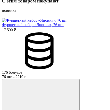
С этим товаром покупают
Имя*
новинка
Фуршетный набор «Япония», 76 шт.
Отзыв*
17 590 ₽
Даю
согласие на обработку персональных данных
и
соглашаюсь с политикой обработки персональных данных
Даю
согласие на публикацию моего отзыва на сайте и в
рекламных и презентационных материалах компании
Оставить отзыв
176 бонусов
76 шт. - 2210 г