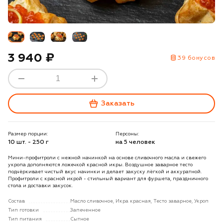
3 940 ₽
39 бонусов
Заказать
Размер порции:
Персоны:
10 шт. - 250 г
на 5 человек
Мини-профитроли с нежной начинкой на основе сливочного масла и свежего
укропа дополняются ложечкой красной икры. Воздушное заварное тесто
подчёркивает чистый вкус начинки и делает закуску лёгкой и аккуратной.
Профитроли с красной икрой - стильный вариант для фуршета, праздничного
стола и доставки закусок.
Состав
Масло сливочное, Икра красная, Тесто заварное, Укроп
Тип готовки
Запеченное
Тип питания
Сытное