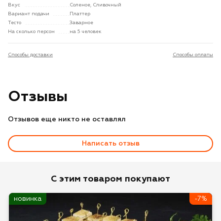
Вкус
Соленое, Сливочный
Вариант подачи
Платтер
Тесто
Заварное
На сколько персон
на 5 человек
Способы доставки
Способы оплаты
Отзывы
Отзывов еще никто не оставлял
Написать отзыв
Оценка
С этим товаром покупают
новинка
-7%
Имя*