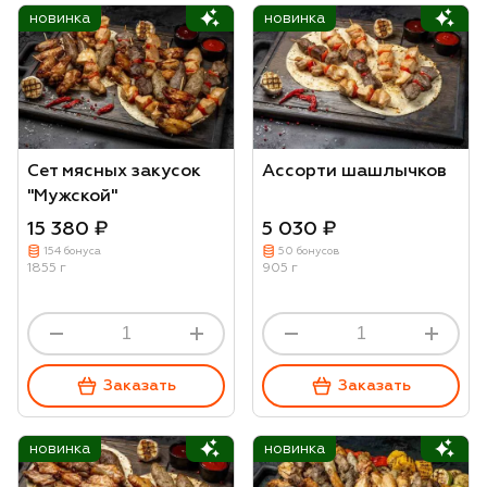
новинка
новинка
Сет мясных закусок
Ассорти шашлычков
"Мужской"
15 380 ₽
5 030 ₽
154 бонуса
50 бонусов
1855 г
905 г
Заказать
Заказать
новинка
новинка