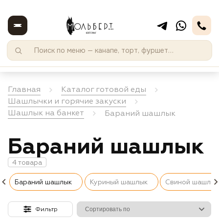
Главная
Каталог готовой еды
Шашлычки и горячие закуски
Шашлык на банкет
Бараний шашлык
Бараний шашлык
4 товара
Бараний шашлык
Куриный шашлык
Свиной шашлык
Фильтр