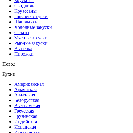
Брускеты
Сэндвичи
Круассаны
Горячие закуски
Шашлычки
Холодные закуски
Салаты
Мясные закуски
Рыбные закуски
Выпечка
Пирожки
Повод
Кухни
Американская
Армянская
Азиатская
Белорусская
Вьетнамская
Греческая
Грузинская
Индийская
Испанская
Итальянская